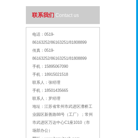
联系我们
Contact us
电话：
0519-
86163252/86163251/81808899
传真：
0519-
86163252/86163251/81808899
手机：
15895067090
手机：
18915021518
联系人：
张经理
手机：
18501435665
联系人：
罗经理
地址：
江苏省常州市武进区漕桥工
业园区新善路88号（工厂）；常州
市武进区万达中心C1座1010（市
场部办公）