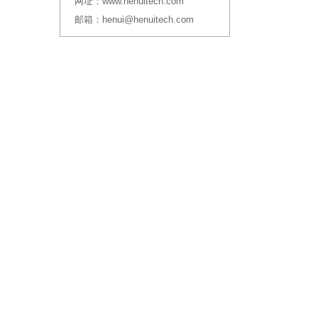
网址：
www.henuitech.com
邮箱：
henui@henuitech.com