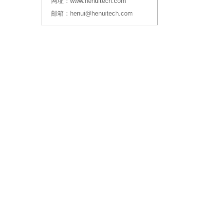
网址：
www.henuitech.com
邮箱：
henui@henuitech.com