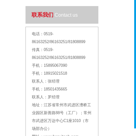
联系我们
Contact us
电话：
0519-
86163252/86163251/81808899
传真：
0519-
86163252/86163251/81808899
手机：
15895067090
手机：
18915021518
联系人：
张经理
手机：
18501435665
联系人：
罗经理
地址：
江苏省常州市武进区漕桥工
业园区新善路88号（工厂）；常州
市武进区万达中心C1座1010（市
场部办公）