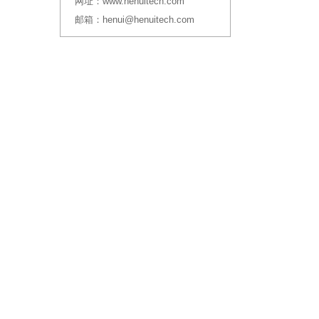
网址：
www.henuitech.com
邮箱：
henui@henuitech.com