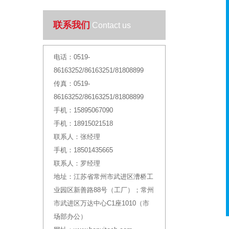
联系我们
Contact us
电话：
0519-
86163252/86163251/81808899
传真：
0519-
86163252/86163251/81808899
手机：
15895067090
手机：
18915021518
联系人：
张经理
手机：
18501435665
联系人：
罗经理
地址：
江苏省常州市武进区漕桥工
业园区新善路88号（工厂）；常州
市武进区万达中心C1座1010（市
场部办公）