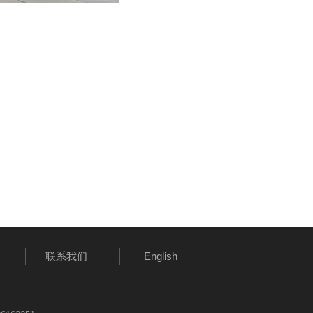
联系我们
English